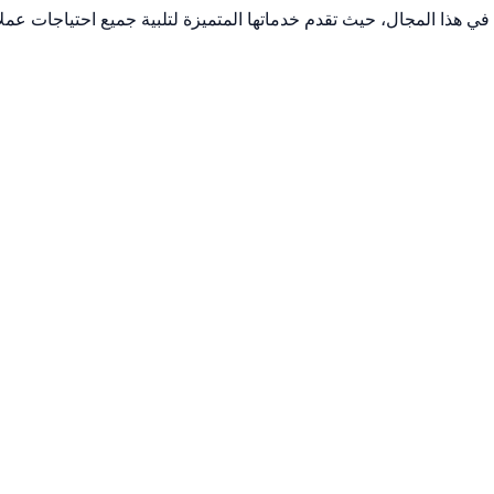
ي هذا المجال، حيث تقدم خدماتها المتميزة لتلبية جميع احتياجات عملائ
ى نقل اثاث
وعة شاملة من الخدمات التي تلبي احتياجات العملاء المختلفة، وتشمل:
ية الانتقال من منزل إلى آخر من خلال توفير فريق متخصص في فك وتر
اد لحماية الأثاث مثل الأغلفة الواقية والبطانيات المبطنة.
لأثاث المكتبي بسرعة ودقة لتقليل فترات التوقف عن العمل. لذا، تقد