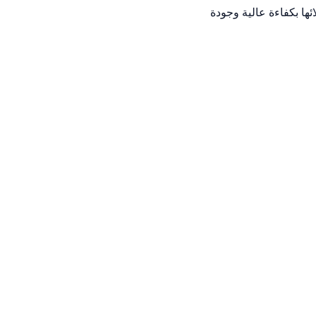
ها بكفاءة عالية وجودة
كيب ونقل الأثاث بعناية
م حلولاً مخصصة للشركات