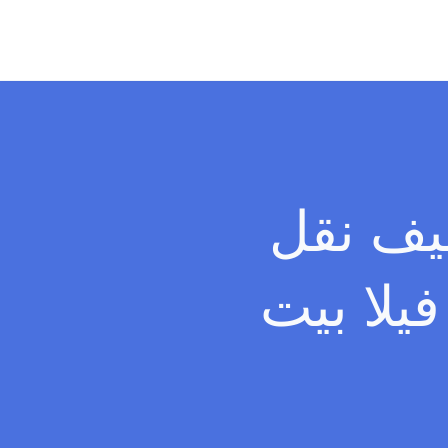
يف نقل
يلا بيت