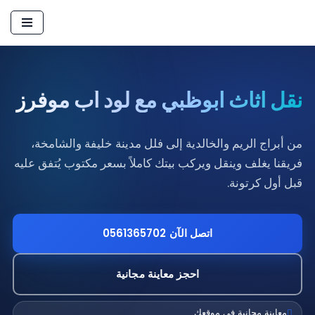
تخطى
إلى
المحتوى
نقل اثاث ابوظبي مع لود أب موفرز
من أبراج الريم والخالدية إلى فلل مدينة خليفة والشامخة،
فريقنا يغلف وينقل ويركب بيتك كاملاً بسعر مكتوب يُتفق عليه
قبل أول كرتونة.
اتصل الآن 0561365702
احجز معاينة مجانية
معاينة مجانية في موقعك