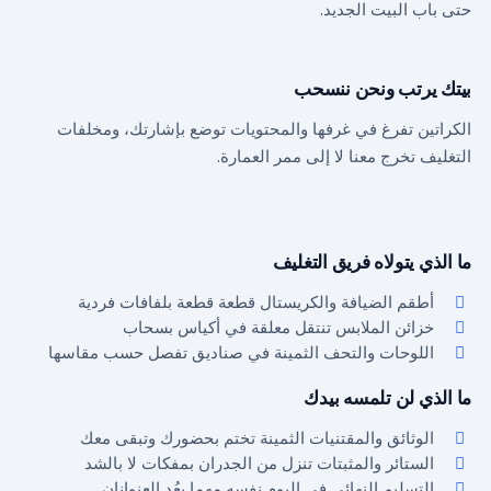
حتى باب البيت الجديد.
بيتك يرتب ونحن ننسحب
الكراتين تفرغ في غرفها والمحتويات توضع بإشارتك، ومخلفات
التغليف تخرج معنا لا إلى ممر العمارة.
ما الذي يتولاه فريق التغليف
أطقم الضيافة والكريستال قطعة قطعة بلفافات فردية
خزائن الملابس تنتقل معلقة في أكياس بسحاب
اللوحات والتحف الثمينة في صناديق تفصل حسب مقاسها
ما الذي لن تلمسه بيدك
الوثائق والمقتنيات الثمينة تختم بحضورك وتبقى معك
الستائر والمثبتات تنزل من الجدران بمفكات لا بالشد
التسليم النهائي في اليوم نفسه مهما بعُد العنوانان