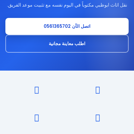
نقل اثاث ابوظبي مكتوباً في اليوم نفسه مع تثبيت موعد الفريق.
اتصل الآن 0561365702
اطلب معاينة مجانية