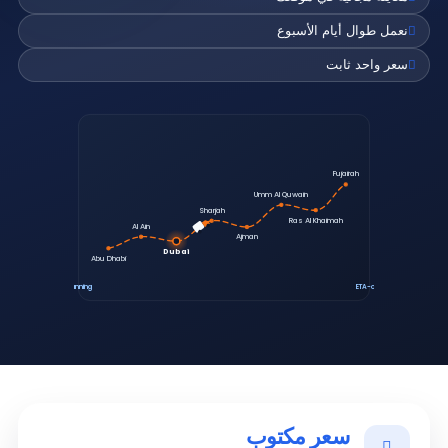
نعمل طوال أيام الأسبوع
سعر واحد ثابت
Fujairah
Umm Al Quwain
Sharjah
Ras Al Khaimah
Al Ain
Ajman
Dubai
Abu Dhabi
Live route planning
ETA-optimised dispatch
سعر مكتوب