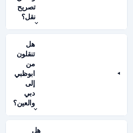
تصريح
نقل؟
هل
تنقلون
من
ابوظبي
إلى
دبي
والعين؟
هل