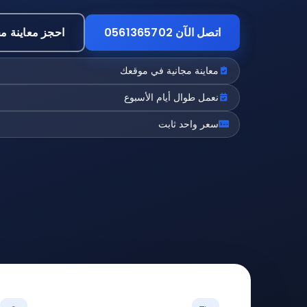
اتصل الآن 0561365702
احجز معاينة مج
معاينة مجانية في موقعك
نعمل طوال أيام الأسبوع
سعر واحد ثابت