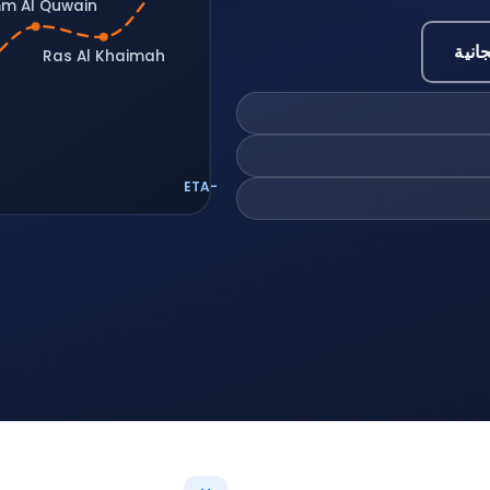
m Al Quwain
انية
Ras Al Khaimah
ETA-optimised dispatch