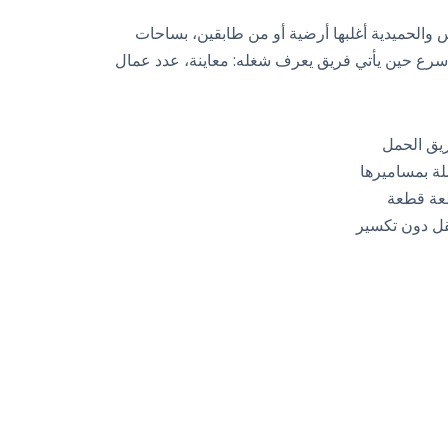
س والحميدية أغلبها أرضية أو من طابقين، بساحات
سرع حين يأتي فريق يعرف شغله: معاينة، عدد عمال
يق الحمل
ة بمساميرها
طعة قطعة
قل دون تكسير