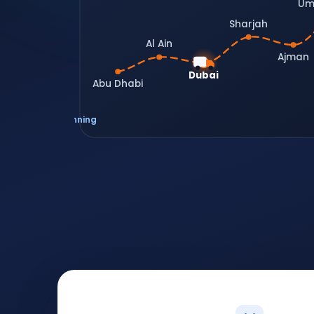
Um
Sharjah
Al Ain
Ajman
Dubai
Abu Dhabi
Live route planning