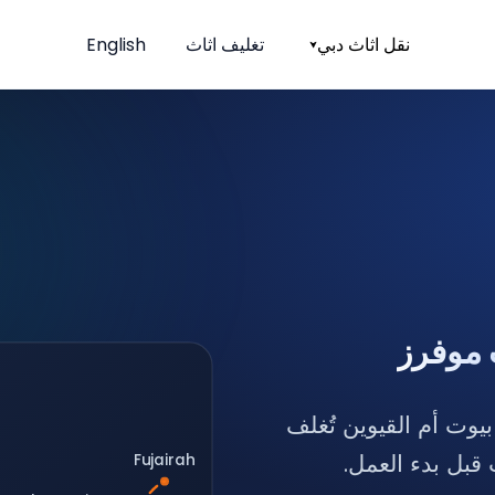
نقل اثاث دبي
تغليف اثاث
English
ب موفرز
بيوت أم القيوين تُغلف
قبل بدء العمل.
Fujairah